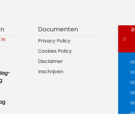
en
Documenten
R
 in
Privacy Policy
Cookies Policy
Disclaimer
M
Inschrijven
M
dag-
g
M
M
ag
M
M
M
M