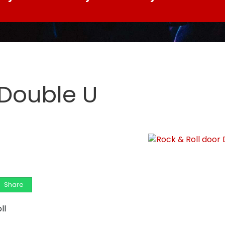
 Double U
Share
ll