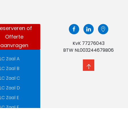
eserveren of
Offerte
KvK 77276043
aanvragen
BTW NL003244679B06
LC Zaal A
LC Zaal B
LC Zaal C
LC Zaal D
LC Zaal E
LC Zaal F
LC Zaal G
LC Café