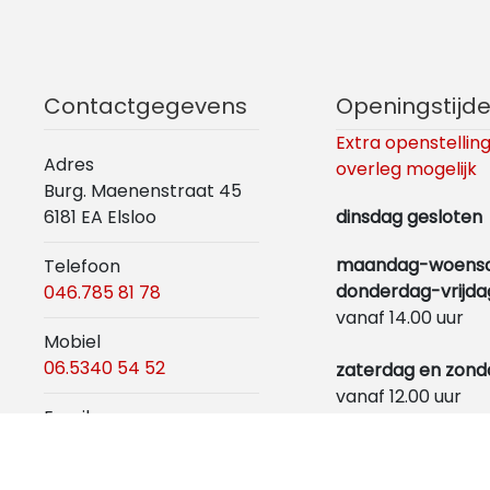
Contactgegevens
Openingstijd
Extra openstelling
Adres
overleg mogelijk
Burg. Maenenstraat 45
6181 EA Elsloo
dinsdag gesloten
maandag-woens
Telefoon
donderdag-vrijda
046.785 81 78
vanaf 14.00 uur
Mobiel
06.5340 54 52
zaterdag en zond
vanaf 12.00 uur
Email
info@maaslandcentrum.nl