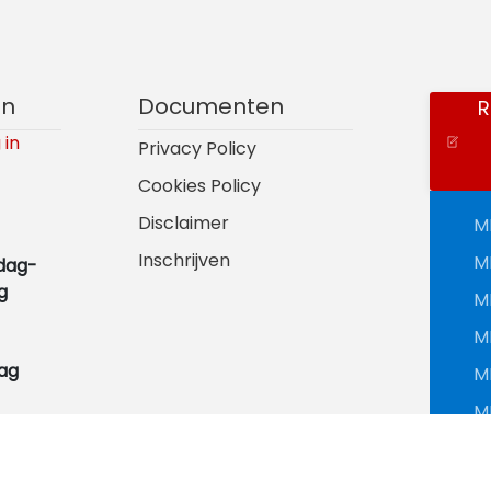
en
Documenten
R
 in
Privacy Policy
Cookies Policy
Disclaimer
M
Inschrijven
M
dag-
g
M
M
ag
M
M
M
M