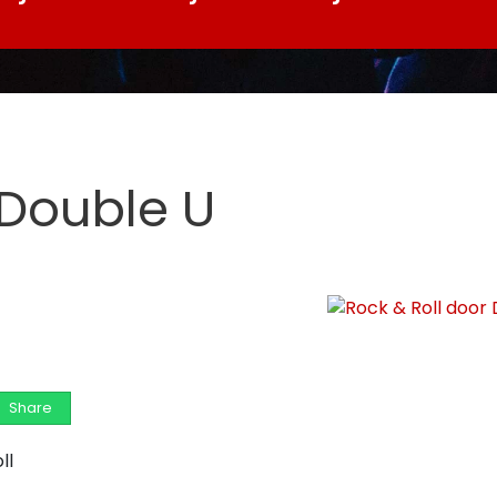
 Double U
Share
ll