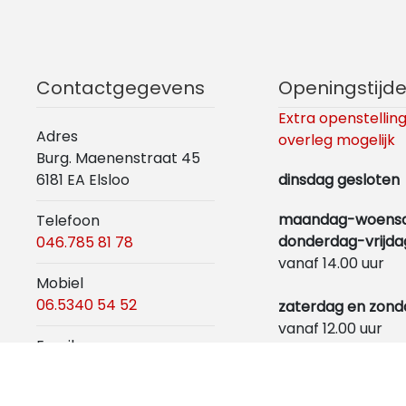
Contactgegevens
Openingstijd
Extra openstelling
Adres
overleg mogelijk
Burg. Maenenstraat 45
6181 EA Elsloo
dinsdag gesloten
maandag-woens
Telefoon
donderdag-vrijda
046.785 81 78
vanaf 14.00 uur
Mobiel
06.5340 54 52
zaterdag en zond
vanaf 12.00 uur
Email
info@maaslandcentrum.nl