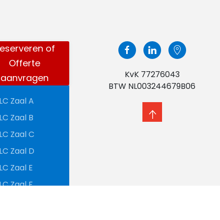
eserveren of
Offerte
KvK 77276043
aanvragen
BTW NL003244679B06
LC Zaal A
LC Zaal B
LC Zaal C
LC Zaal D
LC Zaal E
LC Zaal F
LC Zaal G
LC Café