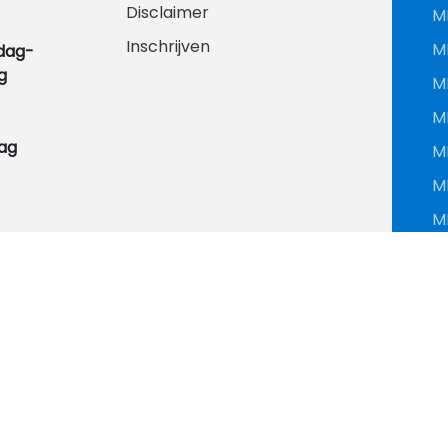
Disclaimer
M
Inschrijven
M
dag-
g
M
M
ag
M
M
M
M
M