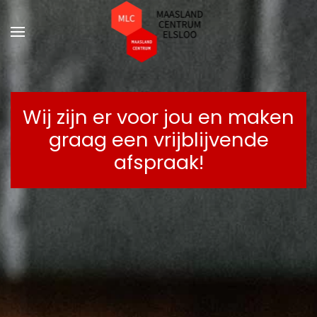
Terug naar hoofdinhoud
Wij zijn er voor jou en maken
graag een vrijblijvende
afspraak!