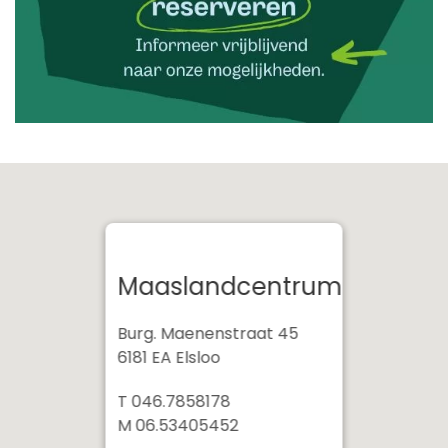
Maaslandcentrum
Burg. Maenenstraat 45
6181 EA Elsloo
T 046.7858178
M 06.53405452