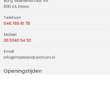
Burg. Maenenstraat 45
6181 EA Elsloo
Telefoon
046.785 81 78
Mobiel
06.5340 54 52
Email
info@maaslandcentrum.nl
Openingstijden
Extra openstelling in overleg mogelijk
dinsdag gesloten
maandag-woensdag-donderdag-vrijdag
vanaf 14.00 uur