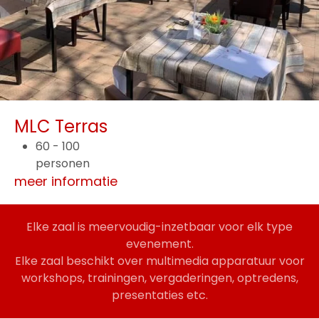
MLC Terras
60 - 100
personen
meer informatie
Elke zaal is meervoudig-inzetbaar voor elk type
evenement.
Elke zaal beschikt over multimedia apparatuur voor
workshops, trainingen, vergaderingen, optredens,
presentaties etc.