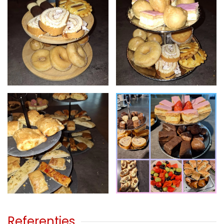
klik voor
klik voor
grotere
grotere
foto
foto
klik voor
klik voor
grotere
grotere
foto
foto
Referenties