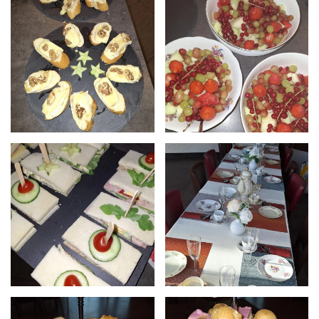
klik voor
klik voor
grotere
grotere
foto
foto
klik voor
klik voor
grotere
grotere
foto
foto