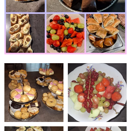
klik voor
klik voor
grotere
grotere
foto
foto