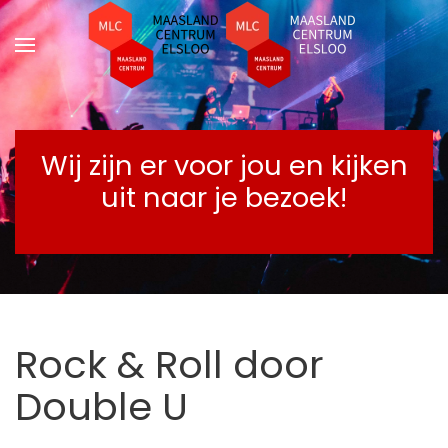
Terug naar hoofdinhoud
Wij zijn er voor jou en kijken
uit naar je bezoek!
Rock & Roll door
Double U