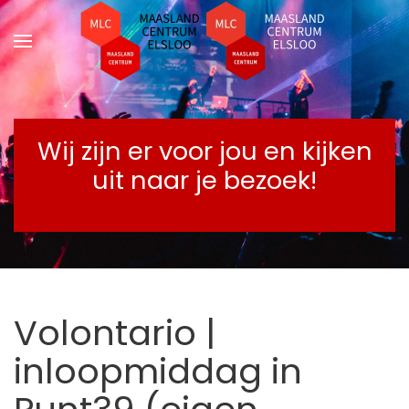
Terug naar hoofdinhoud
Wij zijn er voor jou en kijken
uit naar je bezoek!
Volontario |
inloopmiddag in