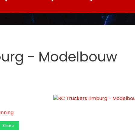
burg - Modelbouw
nning
Share