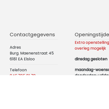
Contactgegevens
Openingstijd
Extra openstelling
Adres
overleg mogelijk
Burg. Maenenstraat 45
6181 EA Elsloo
dinsdag gesloten
maandag-woens
Telefoon
donderdag-vrijda
046.785 81 78
vanaf 14.00 uur
Mobiel
06.5340 54 52
zaterdag en zond
vanaf 12.00 uur
Email