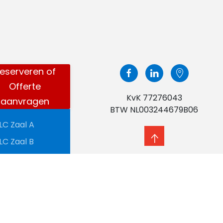
eserveren of
Offerte
KvK 77276043
aanvragen
BTW NL003244679B06
LC Zaal A
LC Zaal B
LC Zaal C
LC Zaal D
LC Zaal E
LC Zaal F