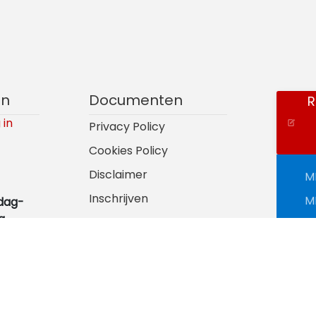
en
Documenten
R
 in
Privacy Policy
Cookies Policy
Disclaimer
M
Inschrijven
M
dag-
g
M
M
ag
M
M